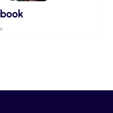
ebook
s