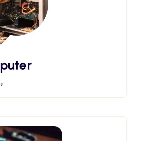
puter
s