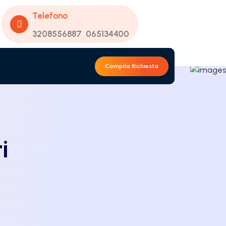
Telefono
3208556887
065134400
Compila Richiesta
i