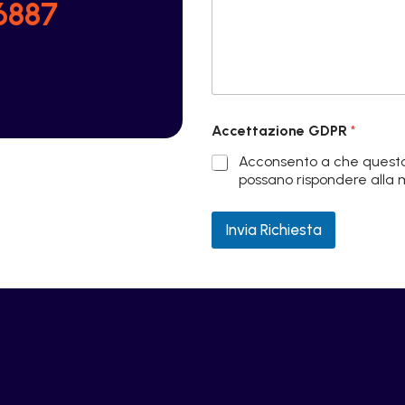
6887
Accettazione GDPR
*
Acconsento a che questo s
possano rispondere alla m
Invia Richiesta