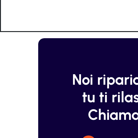
Noi ripar
tu ti rilas
Chiama