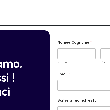
l
Nomee Cognome
*
a
N
o
m
iamo,
e
Nome
Cogn
e
G
si !
Email
*
D
P
R
ci
Scrivi la tua richiesta