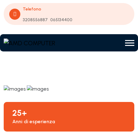
Telefono
3208556887
065134400
25+
Anni di esperienza